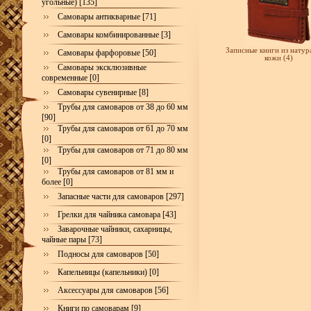
угольные) [135]
Самовары антикварные [71]
Самовары комбинированные [3]
Записные книги из натур
Самовары фарфоровые [50]
кожи (4)
Самовары эксклюзивные
современные [0]
Самовары сувенирные [8]
Трубы для самоваров от 38 до 60 мм
[90]
Трубы для самоваров от 61 до 70 мм
[0]
Трубы для самоваров от 71 до 80 мм
[0]
Трубы для самоваров от 81 мм и
более [0]
Запасные части для самоваров [297]
Грелки для чайника самовара [43]
Заварочные чайники, сахарницы,
чайные пары [73]
Подносы для самоваров [50]
Капельницы (капельники) [0]
Аксессуары для самоваров [56]
Книги по самоварам [9]