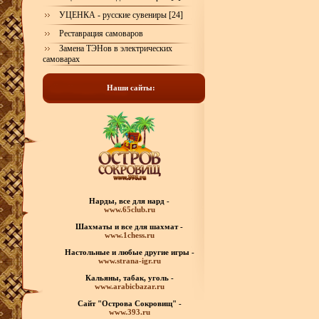
УЦЕНКА - русские сувениры [24]
Реставрация самоваров
Замена ТЭНов в электрических
самоварах
Наши сайты:
Нарды, все для нард -
www.65club.ru
Шахматы
и все для шахмат -
www.1chess.ru
Настольные и любые
другие игры -
www.strana-igr.ru
Кальяны, табак, уголь -
www.arabicbazar.ru
Сайт "Острова Сокровищ" -
www.393.ru