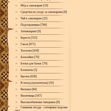
Мёд к самоварам [33]
Средства по уходу за самоварами [8]
Чай к самоварам [22]
Подстаканники [760]
Антиквариат [0]
Береста [553]
Гжель [871]
Хохлома [418]
Балалайки [70]
Блоки для бумаг [70]
Блокноты [5]
Брелки [658]
В поход (мультитулы) [16]
Валенки [84]
Визитницы [167]
Высокообъёмные панорамы [8]
Глиняная посуда - гончарные изделия