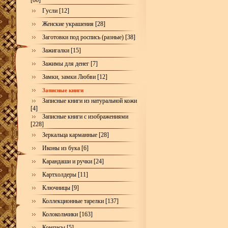
[86]
Гусли [12]
Женские украшения [28]
Заготовки под роспись (разные) [38]
Зажигалки [15]
Зажимы для денег [7]
Замки, замки Любви [12]
Записные книги
Записные книги из натуральной кожи
[4]
Записные книги с изображениями
[228]
Зеркальца карманные [28]
Иконы из бука [6]
Карандаши и ручки [24]
Картхолдеры [11]
Ключницы [9]
Коллекционные тарелки [137]
Колокольчики [163]
Компасы [5]