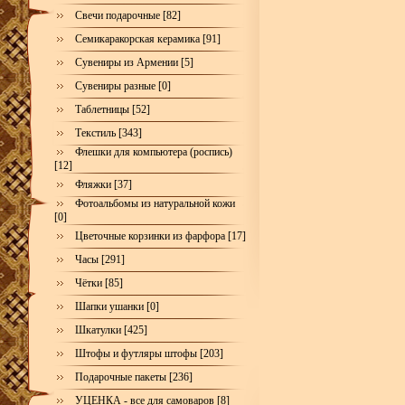
Свечи подарочные [82]
Семикаракорская керамика [91]
Сувениры из Армении [5]
Сувениры разные [0]
Таблетницы [52]
Текстиль [343]
Флешки для компьютера (роспись)
[12]
Фляжки [37]
Фотоальбомы из натуральной кожи
[0]
Цветочные корзинки из фарфора [17]
Часы [291]
Чётки [85]
Шапки ушанки [0]
Шкатулки [425]
Штофы и футляры штофы [203]
Подарочные пакеты [236]
УЦЕНКА - все для самоваров [8]