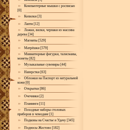
Компьютерные мышки с росписью
[0]
Копилки [3]
Лапти [12]
Ложки, вилки, черпаки из массива
дерева [34]
Магниты [529]
Матрёшки [579]
Миниатюрные фигурки, талисманы,
монеты [82]
Музыкальные сувениры [44]
Наперстки [63]
Обложки на Паспорт из натуральной
кожи [0]
Открытки [86]
Очечники [2]
Планинги [11]
Походные наборы столовых
приборов в чемодане [1]
Подковы на Счастье и Удачу [345]
Подносы Жостово [182]