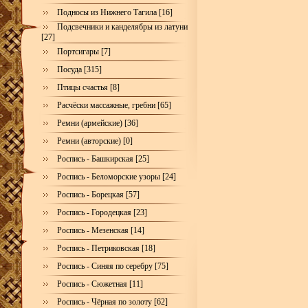
Подносы из Нижнего Тагила [16]
Подсвечники и канделябры из латуни
[27]
Портсигары [7]
Посуда [315]
Птицы счастья [8]
Расчёски массажные, гребни [65]
Ремни (армейские) [36]
Ремни (авторские) [0]
Роспись - Башкирская [25]
Роспись - Беломорские узоры [24]
Роспись - Борецкая [57]
Роспись - Городецкая [23]
Роспись - Мезенская [14]
Роспись - Петриковская [18]
Роспись - Синяя по серебру [75]
Роспись - Сюжетная [11]
Роспись - Чёрная по золоту [62]