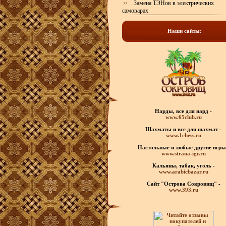
Замена ТЭНов в электрических
самоварах
Наши сайты:
Нарды, все для нард -
www.65club.ru
Шахматы
и все для шахмат -
www.1chess.ru
Настольные и любые
другие игры
www.strana-igr.ru
Кальяны, табак, уголь -
www.arabicbazar.ru
Сайт "Острова Сокровищ" -
www.393.ru