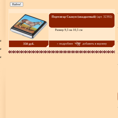
Портсигар Скакун (квадратный)
(арт. 32392)
Размер 9,5 на 10,5 см
м
» подробнее
добавить в корзину
350 руб.
м
м