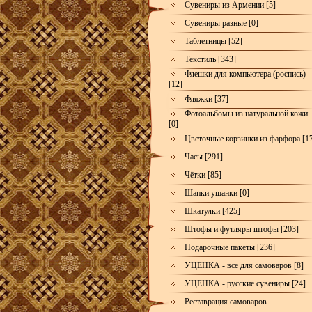
Сувениры из Армении [5]
Сувениры разные [0]
Таблетницы [52]
Текстиль [343]
Флешки для компьютера (роспись)
[12]
Фляжки [37]
Фотоальбомы из натуральной кожи
[0]
Цветочные корзинки из фарфора [1
Часы [291]
Чётки [85]
Шапки ушанки [0]
Шкатулки [425]
Штофы и футляры штофы [203]
Подарочные пакеты [236]
УЦЕНКА - все для самоваров [8]
УЦЕНКА - русские сувениры [24]
Реставрация самоваров