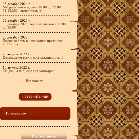
28 декабря 2024 г.
Мы работаем все дни с 10:00 до 22:00 по
31.12.2024 включительно!
29 декабря 2023 г.
30 декабря 2023 года мы работам с 11:00
до 18:00
28 декабря 2022 г.
График работы в новогодние праздники
2023 года
25 августа 2022 г.
Поздравляем всех с наступлением осени!
18 августа 2022 г.
Скидки на подносы для самоваров
Все новости
Позвонить нам
Голосование