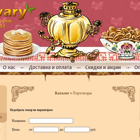
Каталог
»
Портсигары
Подобрать товар по параметрам
не
Название
]
Цена:
от
до
руб.