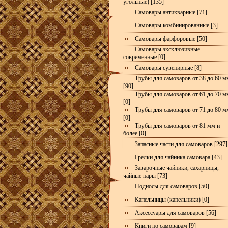
угольные) [135]
Самовары антикварные [71]
Самовары комбинированные [3]
Самовары фарфоровые [50]
Самовары эксклюзивные
современные [0]
Самовары сувенирные [8]
Трубы для самоваров от 38 до 60 м
[90]
Трубы для самоваров от 61 до 70 м
[0]
Трубы для самоваров от 71 до 80 м
[0]
Трубы для самоваров от 81 мм и
более [0]
Запасные части для самоваров [297]
Грелки для чайника самовара [43]
Заварочные чайники, сахарницы,
чайные пары [73]
Подносы для самоваров [50]
Капельницы (капельники) [0]
Аксессуары для самоваров [56]
Книги по самоварам [9]