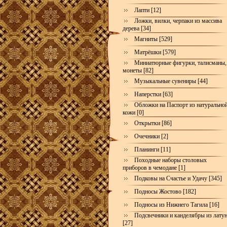
Лапти [12]
Ложки, вилки, черпаки из массива
дерева [34]
Магниты [529]
Матрёшки [579]
Миниатюрные фигурки, талисманы,
монеты [82]
Музыкальные сувениры [44]
Наперстки [63]
Обложки на Паспорт из натурально
кожи [0]
Открытки [86]
Очечники [2]
Планинги [11]
Походные наборы столовых
приборов в чемодане [1]
Подковы на Счастье и Удачу [345]
Подносы Жостово [182]
Подносы из Нижнего Тагила [16]
Подсвечники и канделябры из лату
[27]