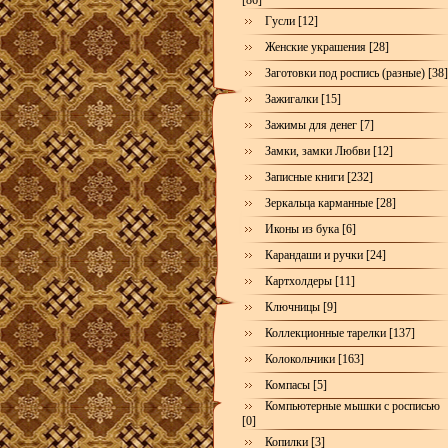
[86]
Гусли [12]
Женские украшения [28]
Заготовки под роспись (разные) [38]
Зажигалки [15]
Зажимы для денег [7]
Замки, замки Любви [12]
Записные книги [232]
Зеркальца карманные [28]
Иконы из бука [6]
Карандаши и ручки [24]
Картхолдеры [11]
Ключницы [9]
Коллекционные тарелки [137]
Колокольчики [163]
Компасы [5]
Компьютерные мышки с росписью
[0]
Копилки [3]