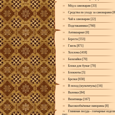
Мёд к самоварам [33]
Средства по уходу за самоварами [8
Чай к самоварам [22]
Подстаканники [760]
Антиквариат [0]
Береста [553]
Гжель [871]
Хохлома [418]
Балалайки [70]
Блоки для бумаг [70]
Блокноты [5]
Брелки [658]
В поход (мультитулы) [16]
Валенки [84]
Визитницы [167]
Высокообъёмные панорамы [8]
Глиняная посуда - гончарные издел