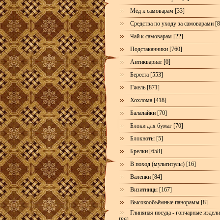
Мёд к самоварам [33]
Средства по уходу за самоварами [8
Чай к самоварам [22]
Подстаканники [760]
Антиквариат [0]
Береста [553]
Гжель [871]
Хохлома [418]
Балалайки [70]
Блоки для бумаг [70]
Блокноты [5]
Брелки [658]
В поход (мультитулы) [16]
Валенки [84]
Визитницы [167]
Высокообъёмные панорамы [8]
Глиняная посуда - гончарные издел