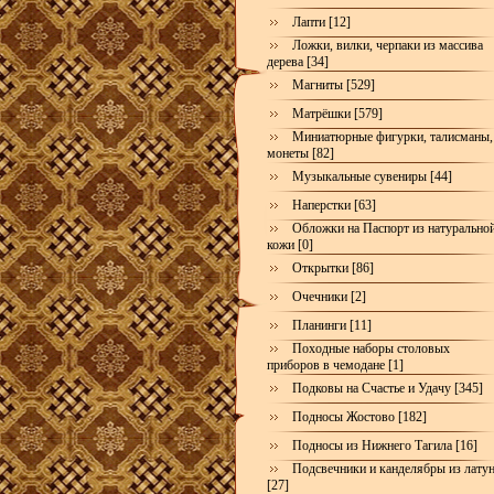
Лапти [12]
Ложки, вилки, черпаки из массива
дерева [34]
Магниты [529]
Матрёшки [579]
Миниатюрные фигурки, талисманы,
монеты [82]
Музыкальные сувениры [44]
Наперстки [63]
Обложки на Паспорт из натурально
кожи [0]
Открытки [86]
Очечники [2]
Планинги [11]
Походные наборы столовых
приборов в чемодане [1]
Подковы на Счастье и Удачу [345]
Подносы Жостово [182]
Подносы из Нижнего Тагила [16]
Подсвечники и канделябры из лату
[27]