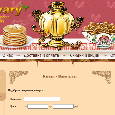
Каталог
»
Шапки ушанки
Подобрать товар по параметрам
не
Название
]
Цена:
от
до
руб.