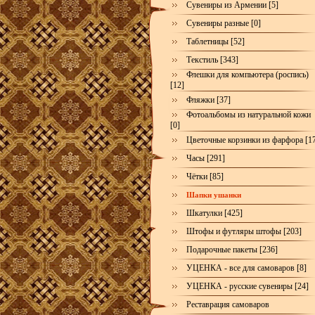
Сувениры из Армении [5]
Сувениры разные [0]
Таблетницы [52]
Текстиль [343]
Флешки для компьютера (роспись)
[12]
Фляжки [37]
Фотоальбомы из натуральной кожи
[0]
Цветочные корзинки из фарфора [1
Часы [291]
Чётки [85]
Шапки ушанки
Шкатулки [425]
Штофы и футляры штофы [203]
Подарочные пакеты [236]
УЦЕНКА - все для самоваров [8]
УЦЕНКА - русские сувениры [24]
Реставрация самоваров