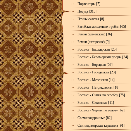
Портсигары [7]
Посуда [315]
Птицы счастья [8]
Расчёски массажные, гребни [65]
Ремни (армейские) [36]
Ремни (авторские) [0]
Роспись - Башкирская [25]
Роспись - Беломорские узоры [24]
Роспись - Борецкая [57]
Роспись - Городецкая [23]
Роспись - Мезенская [14]
Роспись - Петриковская [18]
Роспись - Синяя по серебру [75]
Роспись - Сюжетная [11]
Роспись - Чёрная по золоту [62]
Свечи подарочные [82]
Семикаракорская керамика [91]