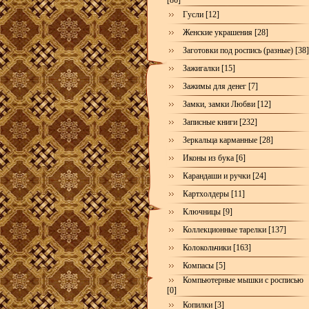
[86]
Гусли [12]
Женские украшения [28]
Заготовки под роспись (разные) [38]
Зажигалки [15]
Зажимы для денег [7]
Замки, замки Любви [12]
Записные книги [232]
Зеркальца карманные [28]
Иконы из бука [6]
Карандаши и ручки [24]
Картхолдеры [11]
Ключницы [9]
Коллекционные тарелки [137]
Колокольчики [163]
Компасы [5]
Компьютерные мышки с росписью
[0]
Копилки [3]