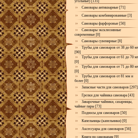
угольные) [135]
Самовары антикварные [71]
Самовары комбинированные [3]
Самовары фарфоровые [50]
Самовары эксклюзивные
современные [0]
Самовары сувенирные [8]
Трубы для самоваров от 38 до 60 м
[90]
Трубы для самоваров от 61 до 70 м
[0]
Трубы для самоваров от 71 до 80 м
[0]
Трубы для самоваров от 81 мм и
более [0]
Запасные части для самоваров [297]
Грелки для чайника самовара [43]
Заварочные чайники, сахарницы,
чайные пары [73]
Подносы для самоваров [50]
Капельницы (капельники) [0]
Аксессуары для самоваров [56]
Книги по самоварам [9]