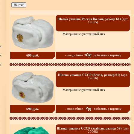
Шапка ушанка Россия (белая, размер 61)
(арт.
12615)
Материал искусственный мех
м
м
» подробнее
добавить в корзину
690 руб.
м
Шапка ушанка СССР (белая, размер 61)
(арт.
12616)
Материал искусственный мех
» подробнее
добавить в корзину
690 руб.
Шапка ушанка СССР (зелёная, размер 59)
(арт.
27068)