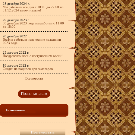
28 декабря 2024 г.
Мы работаем все дни с 10:00 до 22:00 по
31.12.2024 включительно!
29 декабря 2023 г.
30 декабря 2023 года мы работам с 11:00
до 18:00
28 декабря 2022 г.
График работы в новогодние праздники
2023 года
25 августа 2022 г.
Поздравляем всех с наступлением осени!
18 августа 2022 г.
Скидки на подносы для самоваров
Все новости
Позвонить нам
Голосование