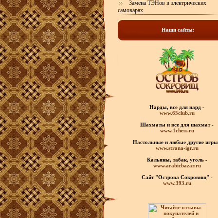
Замена ТЭНов в электрических
самоварах
Наши сайты:
Нарды, все для нард -
www.65club.ru
Шахматы
и все для шахмат -
www.1chess.ru
Настольные и любые
другие игры
www.strana-igr.ru
Кальяны, табак, уголь -
www.arabicbazar.ru
Сайт "Острова Сокровищ" -
www.393.ru