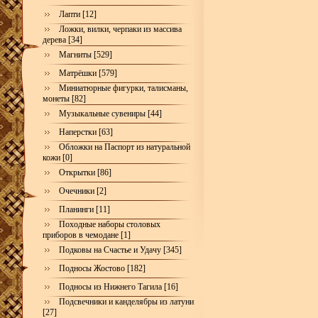
Лапти [12]
Ложки, вилки, черпаки из массива
дерева [34]
Магниты [529]
Матрёшки [579]
Миниатюрные фигурки, талисманы,
монеты [82]
Музыкальные сувениры [44]
Наперстки [63]
Обложки на Паспорт из натуральной
кожи [0]
Открытки [86]
Очечники [2]
Планинги [11]
Походные наборы столовых
приборов в чемодане [1]
Подковы на Счастье и Удачу [345]
Подносы Жостово [182]
Подносы из Нижнего Тагила [16]
Подсвечники и канделябры из латуни
[27]