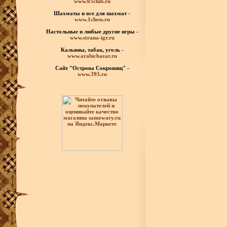
www.65club.ru
Шахматы
и все для шахмат -
www.1chess.ru
Настольные и любые
другие игры -
www.strana-igr.ru
Кальяны, табак, уголь -
www.arabicbazar.ru
Сайт "Острова Сокровищ" -
www.393.ru