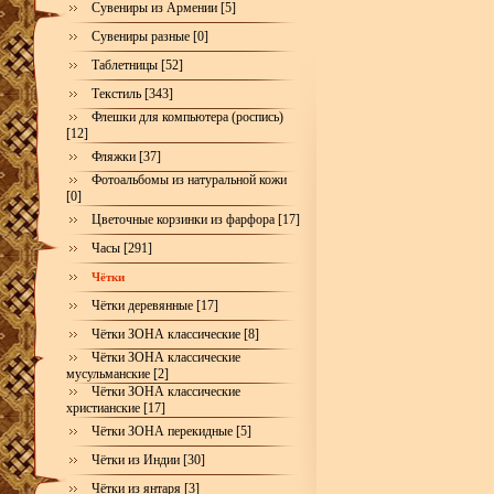
Сувениры из Армении [5]
Сувениры разные [0]
Таблетницы [52]
Текстиль [343]
Флешки для компьютера (роспись)
[12]
Фляжки [37]
Фотоальбомы из натуральной кожи
[0]
Цветочные корзинки из фарфора [17]
Часы [291]
Чётки
Чётки деревянные [17]
Чётки ЗОНА классические [8]
Чётки ЗОНА классические
мусульманские [2]
Чётки ЗОНА классические
христианские [17]
Чётки ЗОНА перекидные [5]
Чётки из Индии [30]
Чётки из янтаря [3]