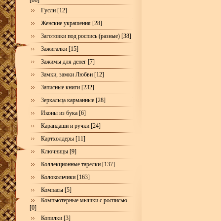
[86]
Гусли [12]
Женские украшения [28]
Заготовки под роспись (разные) [38]
Зажигалки [15]
Зажимы для денег [7]
Замки, замки Любви [12]
Записные книги [232]
Зеркальца карманные [28]
Иконы из бука [6]
Карандаши и ручки [24]
Картхолдеры [11]
Ключницы [9]
Коллекционные тарелки [137]
Колокольчики [163]
Компасы [5]
Компьютерные мышки с росписью
[0]
Копилки [3]