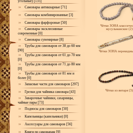
угольные) [135]
Самовары антикварные [71]
Самовары комбинированные [3]
Самовары фарфоровые [50]
Чётки ЗОНА классиче
Самовары эксклюзивные
мусульманские (2)
современные [0]
Самовары сувенирные [8]
Трубы для самоваров от 38 до 60 мм
[90]
Чётки ЗОНА перекидны
Трубы для самоваров от 61 до 70 мм
[0]
Трубы для самоваров от 71 до 80 мм
[0]
Трубы для самоваров от 81 мм и
более [0]
Запасные части для самоваров [297]
Чётки из янтаря (3)
Грелки для чайника самовара [43]
Заварочные чайники, сахарницы,
чайные пары [73]
Подносы для самоваров [50]
Капельницы (капельники) [0]
Аксессуары для самоваров [56]
Книги по самоварам [9]