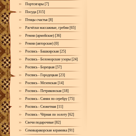
Портсигары [7]
Посуда [315]
Птицы счастья [8]
Расчёски массажные, гребни [65]
Ремни (армейские) [36]
Ремни (авторские) [0]
Роспись - Башкирская [25]
Роспись - Беломорские узоры [24]
Роспись - Борецкая [57]
Роспись - Городецкая [23]
Роспись - Мезенская [14]
Роспись - Петриковская [18]
Роспись - Синяя по серебру [75]
Роспись - Сюжетная [11]
Роспись - Чёрная по золоту [62]
Свечи подарочные [82]
Семикаракорская керамика [91]