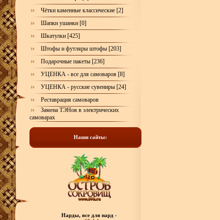
Чётки каменные классические [2]
Шапки ушанки [0]
Шкатулки [425]
Штофы и футляры штофы [203]
Подарочные пакеты [236]
УЦЕНКА - все для самоваров [8]
УЦЕНКА - русские сувениры [24]
Реставрация самоваров
Замена ТЭНов в электрических
самоварах
Наши сайты:
Нарды, все для нард -