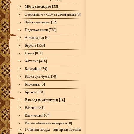
Мёд к самоварам [33]
Средства по уходу за самоварами [8]
Чай к самоварам [22]
Подстаканники [760]
Антиквариат [0]
Береста [553]
Гжель [871]
Хохлома [418]
Балалайки [70]
Блоки для бумаг [70]
Блокноты [5]
Брелки [658]
В поход (мультитулы) [16]
Валенки [84]
Визитницы [167]
Высокообъёмные панорамы [8]
Глиняная посуда - гончарные изделия