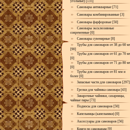
угольные) [135]
Самовары антикварные [71]
Самовары комбинированные [3]
Самовары фарфоровые [50]
Самовары эксклюзивные
современные [0]
Самовары сувенирные [8]
Трубы для самоваров от 38 до 60 м
[90]
Трубы для самоваров от 61 до 70 м
[0]
Трубы для самоваров от 71 до 80 м
[0]
Трубы для самоваров от 81 мм и
более [0]
Запасные части для самоваров [297]
Грелки для чайника самовара [43]
Заварочные чайники, сахарницы,
чайные пары [73]
Подносы для самоваров [50]
Капельницы (капельники) [0]
Аксессуары для самоваров [56]
Книги по самоварам [9]