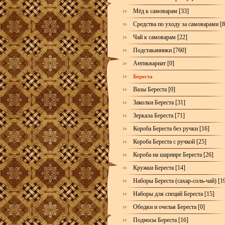
Мёд к самоварам [33]
Средства по уходу за самоварами [8
Чай к самоварам [22]
Подстаканники [760]
Антиквариат [0]
Береста
Вазы Береста [0]
Заколки Береста [31]
Зеркала Береста [71]
Короба Береста без ручки [16]
Короба Береста с ручкой [25]
Короба на шарнире Береста [26]
Кружки Береста [14]
Наборы Береста (сахар-соль-чай) [1
Наборы для специй Береста [15]
Ободки и очелья Береста [0]
Подносы Береста [16]