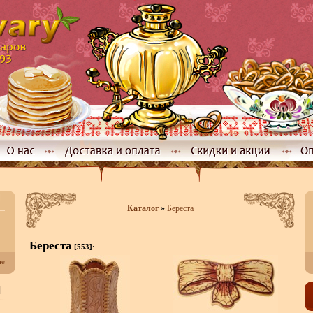
Каталог
»
Береста
Береста
[553]
:
не
]