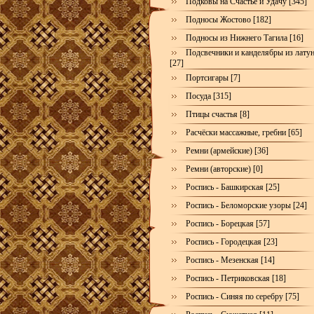
Подковы на Счастье и Удачу [345]
Подносы Жостово [182]
Подносы из Нижнего Тагила [16]
Подсвечники и канделябры из лату
[27]
Портсигары [7]
Посуда [315]
Птицы счастья [8]
Расчёски массажные, гребни [65]
Ремни (армейские) [36]
Ремни (авторские) [0]
Роспись - Башкирская [25]
Роспись - Беломорские узоры [24]
Роспись - Борецкая [57]
Роспись - Городецкая [23]
Роспись - Мезенская [14]
Роспись - Петриковская [18]
Роспись - Синяя по серебру [75]