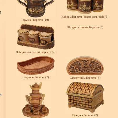
]
Наборы Береста (сахар-соль-чай) (3)
Кружки Береста (10)
Ободки и очелья Береста (0)
Наборы для специй Береста (2)
Подносы Береста (2)
Салфетницы Береста (8)
9]
Сундуки Береста (2)