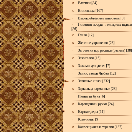
Валенки [84]
Визитницы [167]
Высокообъёмные панорамы [8]
Глиняная посуда - гончарные издел
[86]
Гусли [12]
Женские украшения [28]
Заготовки под роспись (разные) [38]
Зажигалки [15]
Зажимы для денег [7]
Замки, замки Любви [12]
Записные книги [232]
Зеркальца карманные [28]
Иконы из бука [6]
Карандаши и ручки [24]
Картхолдеры [11]
Ключницы [9]
Коллекционные тарелки [137]