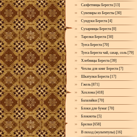
Салфетницы Береста [13]
Сувениры из Бересты [30]
Сундуки Береста [4]
Сухарницы Береста [0]
Тарелки Береста [50]
Туеса Береста [70]
Туеса Береста чай, сахар, соль [79]
Хлебницы Береста [39]
Чехлы для книг Береста [7]
Шкатулки Береста [17]
Гжель [871]
Хохлома [418]
Балалайки [70]
Блоки для бумаг [70]
Блокноты [5]
Брелки [658]
В поход (мультитулы) [16]