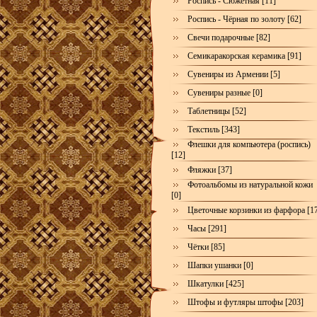
Роспись - Сюжетная [11]
Роспись - Чёрная по золоту [62]
Свечи подарочные [82]
Семикаракорская керамика [91]
Сувениры из Армении [5]
Сувениры разные [0]
Таблетницы [52]
Текстиль [343]
Флешки для компьютера (роспись)
[12]
Фляжки [37]
Фотоальбомы из натуральной кожи
[0]
Цветочные корзинки из фарфора [1
Часы [291]
Чётки [85]
Шапки ушанки [0]
Шкатулки [425]
Штофы и футляры штофы [203]