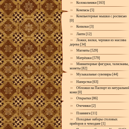
Колокольчики [163]
Компасы [5]
Компьютерные мышки с росписью
[0]
Копилки [3]
Лапти [12]
Ложки, вилки, черпаки из массива
дерева [34]
Магниты [529]
Матрёшки [579]
Миниатюрные фигурки, талисманы,
монеты [82]
Музыкальные сувениры [44]
Наперстки [63]
Обложки на Паспорт из натурально
кожи [0]
Открытки [86]
Очечники [2]
Планинги [11]
Походные наборы столовых
приборов в чемодане [1]