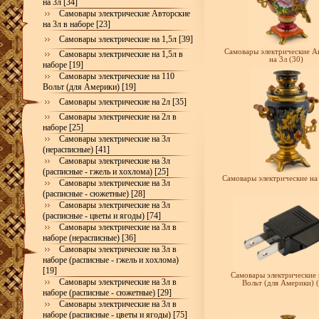
на 3л [34]
Самовары электрические Авторские
на 3л в наборе [23]
Самовары электрические на 1,5л [39]
Самовары электрические А
Самовары электрические на 1,5л в
на 3л (30)
наборе [19]
Самовары электрические на 110
Вольт (для Америки) [19]
Самовары электрические на 2л [35]
Самовары электрические на 2л в
наборе [25]
Самовары электрические на 3л
(нерасписные) [41]
Самовары электрические на 3л
(расписные - гжель и хохлома) [25]
Самовары электрические на 
Самовары электрические на 3л
(расписные - сюжетные) [28]
Самовары электрические на 3л
(расписные - цветы и ягоды) [74]
Самовары электрические на 3л в
наборе (нерасписные) [36]
Самовары электрические на 3л в
наборе (расписные - гжель и хохлома)
[19]
Самовары электрические 
Самовары электрические на 3л в
Вольт (для Америки) (
наборе (расписные - сюжетные) [29]
Самовары электрические на 3л в
наборе (расписные - цветы и ягоды) [75]