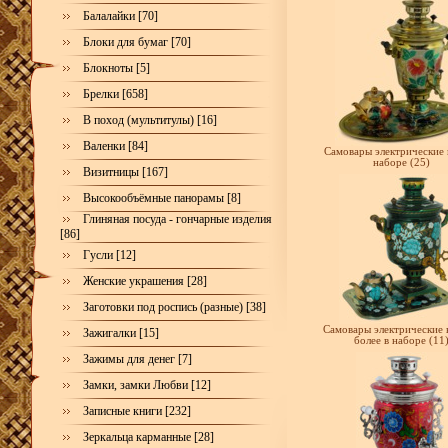
Балалайки [70]
Блоки для бумаг [70]
Блокноты [5]
Брелки [658]
В поход (мультитулы) [16]
Валенки [84]
Самовары электрические 
наборе (25)
Визитницы [167]
Высокообъёмные панорамы [8]
Глиняная посуда - гончарные изделия
[86]
Гусли [12]
Женские украшения [28]
Заготовки под роспись (разные) [38]
Самовары электрические 
Зажигалки [15]
более в наборе (11
Зажимы для денег [7]
Замки, замки Любви [12]
Записные книги [232]
Зеркальца карманные [28]