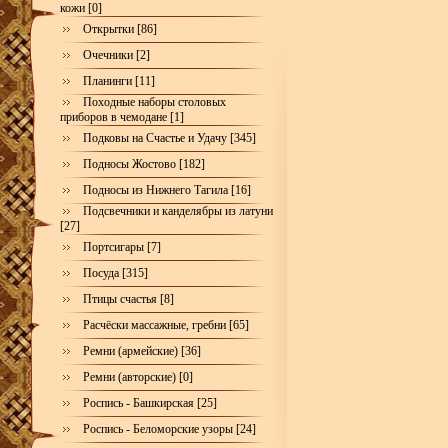
кожи [0]
Открытки [86]
Очечники [2]
Планинги [11]
Походные наборы столовых
приборов в чемодане [1]
Подковы на Счастье и Удачу [345]
Подносы Жостово [182]
Подносы из Нижнего Тагила [16]
Подсвечники и канделябры из латуни
[27]
Портсигары [7]
Посуда [315]
Птицы счастья [8]
Расчёски массажные, гребни [65]
Ремни (армейские) [36]
Ремни (авторские) [0]
Роспись - Башкирская [25]
Роспись - Беломорские узоры [24]