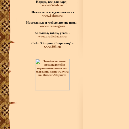
Нарды, все для нард -
www.65club.ru
Шахматы
и все для шахмат -
www.1chess.ru
Настольные и любые
другие игры -
www.strana-igr.ru
Кальяны, табак, уголь -
www.arabicbazar.ru
Сайт "Острова Сокровищ" -
www.393.ru