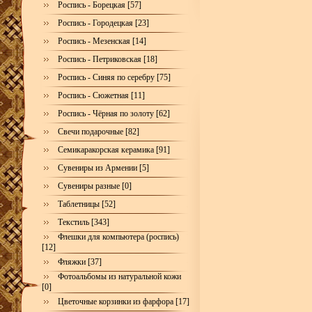
Роспись - Борецкая [57]
Роспись - Городецкая [23]
Роспись - Мезенская [14]
Роспись - Петриковская [18]
Роспись - Синяя по серебру [75]
Роспись - Сюжетная [11]
Роспись - Чёрная по золоту [62]
Свечи подарочные [82]
Семикаракорская керамика [91]
Сувениры из Армении [5]
Сувениры разные [0]
Таблетницы [52]
Текстиль [343]
Флешки для компьютера (роспись)
[12]
Фляжки [37]
Фотоальбомы из натуральной кожи
[0]
Цветочные корзинки из фарфора [17]