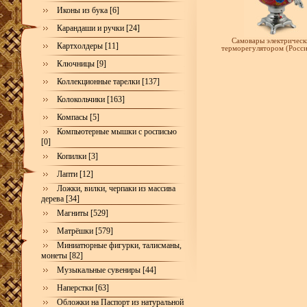
Иконы из бука [6]
Карандаши и ручки [24]
Самовары электрическ
Картхолдеры [11]
терморегулятором (Росси
Ключницы [9]
Коллекционные тарелки [137]
Колокольчики [163]
Компасы [5]
Компьютерные мышки с росписью
[0]
Копилки [3]
Лапти [12]
Ложки, вилки, черпаки из массива
дерева [34]
Магниты [529]
Матрёшки [579]
Миниатюрные фигурки, талисманы,
монеты [82]
Музыкальные сувениры [44]
Наперстки [63]
Обложки на Паспорт из натуральной