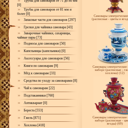
Трубы для самоваров от 71 до 80 мм
[0]
Трубы для самоваров от 81 мм и
более [0]
Самовары электрические
(расписные - цветы и ягод
Запасные части для самоваров [297]
Грелки для чайника самовара [43]
Заварочные чайники, сахарницы,
чайные пары [73]
Подносы для самоваров [50]
Капельницы (капельники) [0]
Аксессуары для самоваров [56]
Книги по самоварам [9]
Самовары электрические 
наборе (расписные - гж
Мёд к самоварам [33]
хохлома) (12)
Средства по уходу за самоварами [8]
Чай к самоварам [22]
Подстаканники [760]
Антиквариат [0]
Береста [553]
Гжель [871]
Самовары электрические 
наборе (расписные - цв
ягоды) (69)
Хохлома [418]