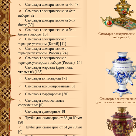
Самовары электрические на 4л [47]
Самовары электрические на 4л в
наборе [32]
Самовары электрические на 5л и
более [30]
Самовары электрические на 5л и
более в наборе [15]
Самовары электрические 
наборе (22)
Самовары электрические с
терморегулятором (Китай) [11]
Самовары электрические с
терморегулятором (Россия) [24]
Самовары электрические с
терморегулятором в наборе (Россия) [14]
Самовары жаровые (дровяные,
угольные) [135]
Самовары антикварные [71]
Самовары комбинированные [3]
Самовары фарфоровые [50]
Самовары электрические
Самовары эксклюзивные
(расписные - гжель и хохло
современные [0]
Самовары сувенирные [8]
Трубы для самоваров от 38 до 60 мм
[90]
Трубы для самоваров от 61 до 70 мм
[0]