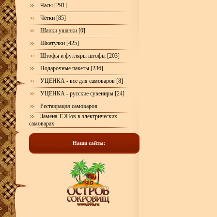
Часы [291]
Чётки [85]
Шапки ушанки [0]
Шкатулки [425]
Штофы и футляры штофы [203]
Подарочные пакеты [236]
УЦЕНКА - все для самоваров [8]
УЦЕНКА - русские сувениры [24]
Реставрация самоваров
Замена ТЭНов в электрических
самоварах
Наши сайты: