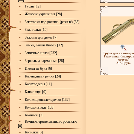
[86]
Гусли [12]
Женские украшения [28]
Заготовки под роспись (разные) [38]
Зажигалки [15]
Зажимы для денег [7]
Замки, замки Любви [12]
Записные книги [232]
Труба для самовара
Гармошка (полиро
латунь)
Зеркальца карманные [28]
2150 руб.
Иконы из бука [6]
Карандаши и ручки [24]
Картхолдеры [11]
Ключницы [9]
Коллекционные тарелки [137]
Колокольчики [163]
Компасы [5]
Компьютерные мышки с росписью
[0]
Копилки [3]