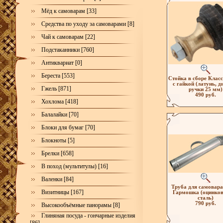
Мёд к самоварам [33]
Средства по уходу за самоварами [8]
Чай к самоварам [22]
Подстаканники [760]
Антиквариат [0]
Береста [553]
Стойка в сборе Клас
с гайкой (латунь, д
Гжель [871]
ручки 25 мм)
490 руб.
Хохлома [418]
Балалайки [70]
Блоки для бумаг [70]
Блокноты [5]
Брелки [658]
В поход (мультитулы) [16]
Валенки [84]
Труба для самовара
Визитницы [167]
Гармошка (оцинко
сталь)
790 руб.
Высокообъёмные панорамы [8]
Глиняная посуда - гончарные изделия