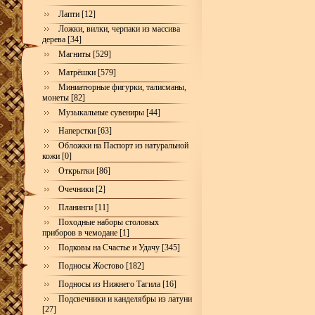
Лапти [12]
Ложки, вилки, черпаки из массива
дерева [34]
Магниты [529]
Матрёшки [579]
Миниатюрные фигурки, талисманы,
монеты [82]
Музыкальные сувениры [44]
Наперстки [63]
Обложки на Паспорт из натуральной
кожи [0]
Открытки [86]
Очечники [2]
Планинги [11]
Походные наборы столовых
приборов в чемодане [1]
Подковы на Счастье и Удачу [345]
Подносы Жостово [182]
Подносы из Нижнего Тагила [16]
Подсвечники и канделябры из латуни
[27]