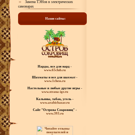
Замена ТЭНов в электрических
самоварах
Наши сайты:
Нарды, все для нард -
www.65club.ru
Шахматы
и все для шахмат -
www.1chess.ru
Настольные и любые
другие игры -
www.strana-igr.ru
Кальяны, табак, уголь -
www.arabicbazar.ru
Сайт "Острова Сокровищ" -
www.393.ru