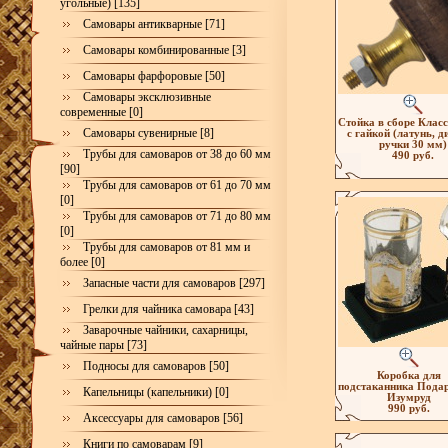
угольные) [135]
Самовары антикварные [71]
Самовары комбинированные [3]
Самовары фарфоровые [50]
Самовары эксклюзивные
современные [0]
Стойка в сборе Клас
Самовары сувенирные [8]
с гайкой (латунь, д
ручки 30 мм)
Трубы для самоваров от 38 до 60 мм
490 руб.
[90]
Трубы для самоваров от 61 до 70 мм
[0]
Трубы для самоваров от 71 до 80 мм
[0]
Трубы для самоваров от 81 мм и
более [0]
Запасные части для самоваров [297]
Грелки для чайника самовара [43]
Заварочные чайники, сахарницы,
чайные пары [73]
Подносы для самоваров [50]
Коробка для
подстаканника Пода
Капельницы (капельники) [0]
Изумруд
990 руб.
Аксессуары для самоваров [56]
Книги по самоварам [9]