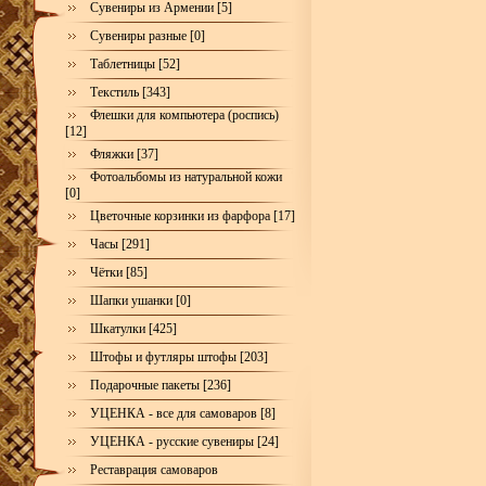
Сувениры из Армении [5]
Сувениры разные [0]
Таблетницы [52]
Текстиль [343]
Флешки для компьютера (роспись)
[12]
Фляжки [37]
Фотоальбомы из натуральной кожи
[0]
Цветочные корзинки из фарфора [17]
Часы [291]
Чётки [85]
Шапки ушанки [0]
Шкатулки [425]
Штофы и футляры штофы [203]
Подарочные пакеты [236]
УЦЕНКА - все для самоваров [8]
УЦЕНКА - русские сувениры [24]
Реставрация самоваров