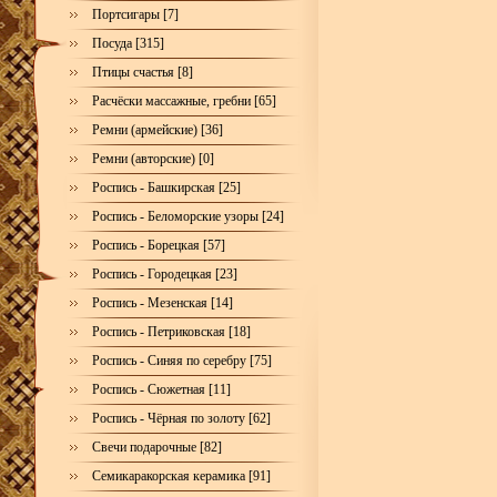
Портсигары [7]
Посуда [315]
Птицы счастья [8]
Расчёски массажные, гребни [65]
Ремни (армейские) [36]
Ремни (авторские) [0]
Роспись - Башкирская [25]
Роспись - Беломорские узоры [24]
Роспись - Борецкая [57]
Роспись - Городецкая [23]
Роспись - Мезенская [14]
Роспись - Петриковская [18]
Роспись - Синяя по серебру [75]
Роспись - Сюжетная [11]
Роспись - Чёрная по золоту [62]
Свечи подарочные [82]
Семикаракорская керамика [91]