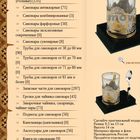
угольные) [135]
Самовары антикварные [71]
Самовары комбинированные [3]
Самовары фарфоровые [50]
Самовары эксклюзивные
современные [0]
Самовары сувенирные [8]
Трубы для самоваров от 38 до 60 мм
[90]
Трубы для самоваров от 61 до 70 мм
[0]
увеличит
Трубы для самоваров от 71 до 80 мм
[0]
Трубы для самоваров от 81 мм и
более [0]
Запасные части для самоваров [297]
Грелки для чайника самовара [43]
Заварочные чайники, сахарницы,
чайные пары [73]
Подносы для самоваров [50]
Сделайте оригинальный подар
Капельницы (капельники) [0]
Размер 9,5 на 13 см
Высота 14 см
Аксессуары для самоваров [56]
Материал эфалин и флок
Производитель Россия
Продаётся отдельно от подст
Книги по самоварам [9]