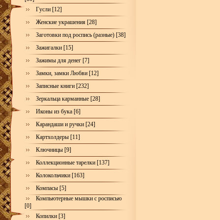
Гусли [12]
Женские украшения [28]
Заготовки под роспись (разные) [38]
Зажигалки [15]
Зажимы для денег [7]
Замки, замки Любви [12]
Записные книги [232]
Зеркальца карманные [28]
Иконы из бука [6]
Карандаши и ручки [24]
Картхолдеры [11]
Ключницы [9]
Коллекционные тарелки [137]
Колокольчики [163]
Компасы [5]
Компьютерные мышки с росписью
[0]
Копилки [3]