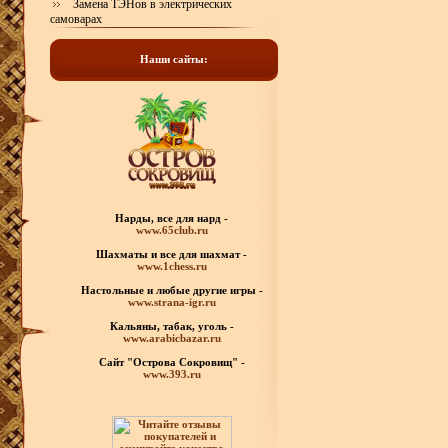
Замена ТЭНов в электрических
самоварах
Наши сайты:
Нарды, все для нард -
www.65club.ru
Шахматы
и все для шахмат -
www.1chess.ru
Настольные и любые
другие игры -
www.strana-igr.ru
Кальяны, табак, уголь -
www.arabicbazar.ru
Сайт "Острова Сокровищ" -
www.393.ru