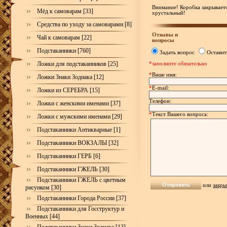
Внимание! Коробка закрывается
Мёд к самоварам [33]
хрустальный!
Средства по уходу за самоварами [8]
Отзывы и
Чай к самоварам [22]
вопросы
Подстаканники [760]
Задать вопрос
Оставит
Ложки для подстаканников [25]
*заполните обязательно
*
Ваше имя:
Ложки Знаки Зодиака [12]
*
E-mail:
Ложки из СЕРЕБРА [15]
Телефон:
Ложки с женскими именами [37]
*
Текст Вашего вопроса:
Ложки с мужскими именами [29]
Подстаканники Антикварные [1]
Подстаканники ВОКЗАЛЫ [32]
Подстаканники ГЕРБ [6]
Подстаканники ГЖЕЛЬ [30]
Подстаканники ГЖЕЛЬ с цветным
или
закры
рисунком [30]
Подстаканники Города России [37]
Подстаканники для Госструктур и
Военных [44]