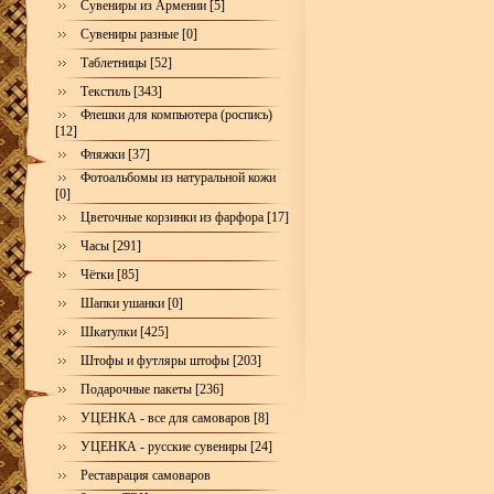
Сувениры из Армении [5]
Сувениры разные [0]
Таблетницы [52]
Текстиль [343]
Флешки для компьютера (роспись)
[12]
Фляжки [37]
Фотоальбомы из натуральной кожи
[0]
Цветочные корзинки из фарфора [17]
Часы [291]
Чётки [85]
Шапки ушанки [0]
Шкатулки [425]
Штофы и футляры штофы [203]
Подарочные пакеты [236]
УЦЕНКА - все для самоваров [8]
УЦЕНКА - русские сувениры [24]
Реставрация самоваров