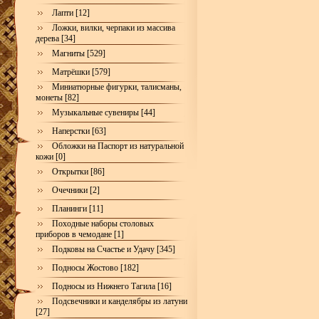
Лапти [12]
Ложки, вилки, черпаки из массива
дерева [34]
Магниты [529]
Матрёшки [579]
Миниатюрные фигурки, талисманы,
монеты [82]
Музыкальные сувениры [44]
Наперстки [63]
Обложки на Паспорт из натуральной
кожи [0]
Открытки [86]
Очечники [2]
Планинги [11]
Походные наборы столовых
приборов в чемодане [1]
Подковы на Счастье и Удачу [345]
Подносы Жостово [182]
Подносы из Нижнего Тагила [16]
Подсвечники и канделябры из латуни
[27]