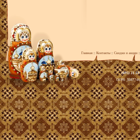
Главная
::
Контакты
::
Скидки и акции
:
(495) 21-21
zakaz@393
ОГРН: 508774