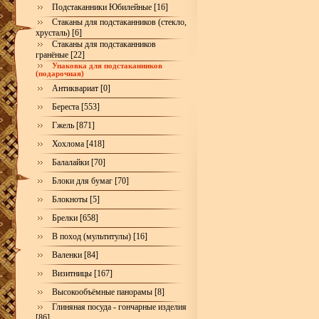
Подстаканники Юбилейные [16]
Стаканы для подстаканников (стекло,
хрусталь) [6]
Стаканы для подстаканников
гранёные [22]
Упаковка для подстаканников
(подарочная)
Антиквариат [0]
Береста [553]
Гжель [871]
Хохлома [418]
Балалайки [70]
Блоки для бумаг [70]
Блокноты [5]
Брелки [658]
В поход (мультитулы) [16]
Валенки [84]
Визитницы [167]
Высокообъёмные панорамы [8]
Глиняная посуда - гончарные изделия
[86]