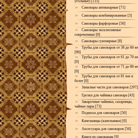
угольные) [135]
Самовары антикварные [71]
Самовары комбинированные [3]
Самовары фарфоровые [50]
Самовары эксклюзивные
современные [0]
Самовары сувенирные [8]
Трубы для самоваров от 38 до 60 м
[90]
Трубы для самоваров от 61 до 70 м
[0]
Трубы для самоваров от 71 до 80 м
[0]
Трубы для самоваров от 81 мм и
более [0]
Запасные части для самоваров [297]
Грелки для чайника самовара [43]
Заварочные чайники, сахарницы,
чайные пары [73]
Подносы для самоваров [50]
Капельницы (капельники) [0]
Аксессуары для самоваров [56]
Книги по самоварам [9]