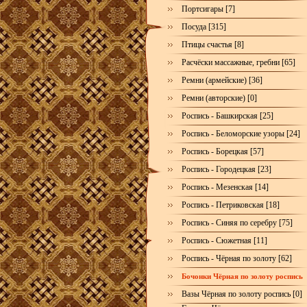
Портсигары [7]
Посуда [315]
Птицы счастья [8]
Расчёски массажные, гребни [65]
Ремни (армейские) [36]
Ремни (авторские) [0]
Роспись - Башкирская [25]
Роспись - Беломорские узоры [24]
Роспись - Борецкая [57]
Роспись - Городецкая [23]
Роспись - Мезенская [14]
Роспись - Петриковская [18]
Роспись - Синяя по серебру [75]
Роспись - Сюжетная [11]
Роспись - Чёрная по золоту [62]
Бочонки Чёрная по золоту роспись
Вазы Чёрная по золоту роспись [0]