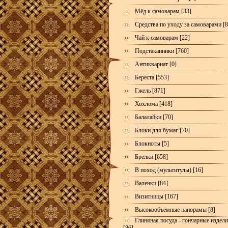
Мёд к самоварам [33]
Средства по уходу за самоварами [8
Чай к самоварам [22]
Подстаканники [760]
Антиквариат [0]
Береста [553]
Гжель [871]
Хохлома [418]
Балалайки [70]
Блоки для бумаг [70]
Блокноты [5]
Брелки [658]
В поход (мультитулы) [16]
Валенки [84]
Визитницы [167]
Высокообъёмные панорамы [8]
Глиняная посуда - гончарные издел