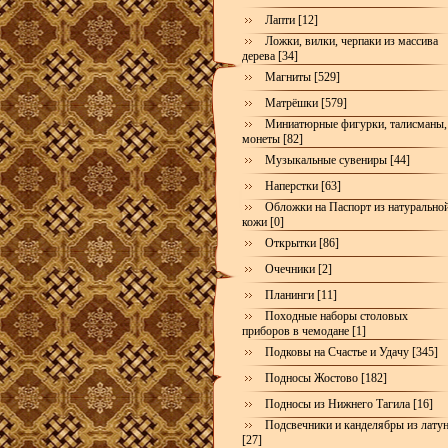
Лапти [12]
Ложки, вилки, черпаки из массива
дерева [34]
Магниты [529]
Матрёшки [579]
Миниатюрные фигурки, талисманы,
монеты [82]
Музыкальные сувениры [44]
Наперстки [63]
Обложки на Паспорт из натурально
кожи [0]
Открытки [86]
Очечники [2]
Планинги [11]
Походные наборы столовых
приборов в чемодане [1]
Подковы на Счастье и Удачу [345]
Подносы Жостово [182]
Подносы из Нижнего Тагила [16]
Подсвечники и канделябры из лату
[27]