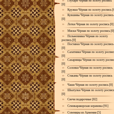
Глухари Чёрная по золоту роспись
[0]
Кружки Чёрная по золоту роспись [
Кувшины Чёрная по золоту роспись
[0]
Лотки Чёрная по золоту роспись [0]
Миски Чёрная по золоту роспись [0
Пельменники Чёрная по золоту
роспись [0]
Поставки Чёрная по золоту роспись
[0]
Салатники Чёрная по золоту роспис
[0]
Сахарницы Чёрная по золоту роспи
[0]
Солонки Чёрная по золоту роспись
[0]
Стаканы Чёрная по золоту роспись
[0]
Чаши Чёрная по золоту роспись [0]
Шкатулки Чёрная по золоту роспис
[0]
Свечи подарочные [82]
Семикаракорская керамика [91]
Сувениры из Армении [5]