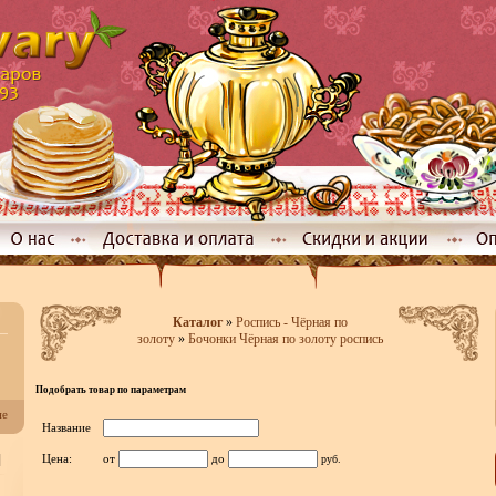
Каталог
»
Роспись - Чёрная по
золоту
»
Бочонки Чёрная по золоту роспись
Подобрать товар по параметрам
не
Название
]
Цена:
от
до
руб.