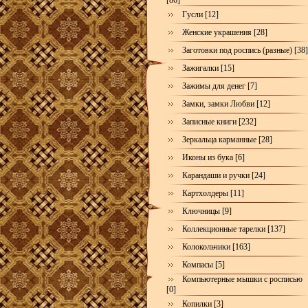
[86]
Гусли [12]
Женские украшения [28]
Заготовки под роспись (разные) [38]
Зажигалки [15]
Зажимы для денег [7]
Замки, замки Любви [12]
Записные книги [232]
Зеркальца карманные [28]
Иконы из бука [6]
Карандаши и ручки [24]
Картхолдеры [11]
Ключницы [9]
Коллекционные тарелки [137]
Колокольчики [163]
Компасы [5]
Компьютерные мышки с росписью
[0]
Копилки [3]