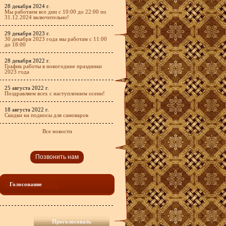
28 декабря 2024 г.
Мы работаем все дни с 10:00 до 22:00 по
31.12.2024 включительно!
29 декабря 2023 г.
30 декабря 2023 года мы работам с 11:00
до 18:00
28 декабря 2022 г.
График работы в новогодние праздники
2023 года
25 августа 2022 г.
Поздравляем всех с наступлением осени!
18 августа 2022 г.
Скидки на подносы для самоваров
Все новости
Позвонить нам
Голосование