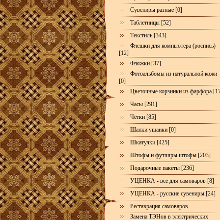
Сувениры разные [0]
Таблетницы [52]
Текстиль [343]
Флешки для компьютера (роспись)
[12]
Фляжки [37]
Фотоальбомы из натуральной кожи
[0]
Цветочные корзинки из фарфора [1
Часы [291]
Чётки [85]
Шапки ушанки [0]
Шкатулки [425]
Штофы и футляры штофы [203]
Подарочные пакеты [236]
УЦЕНКА - все для самоваров [8]
УЦЕНКА - русские сувениры [24]
Реставрация самоваров
Замена ТЭНов в электрических