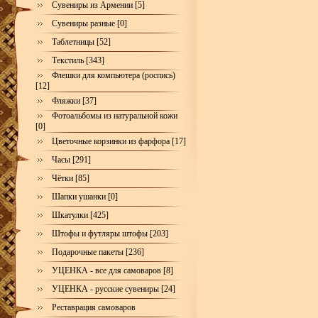
Сувениры из Армении [5]
Сувениры разные [0]
Таблетницы [52]
Текстиль [343]
Флешки для компьютера (роспись)
[12]
Фляжки [37]
Фотоальбомы из натуральной кожи
[0]
Цветочные корзинки из фарфора [17]
Часы [291]
Чётки [85]
Шапки ушанки [0]
Шкатулки [425]
Штофы и футляры штофы [203]
Подарочные пакеты [236]
УЦЕНКА - все для самоваров [8]
УЦЕНКА - русские сувениры [24]
Реставрация самоваров