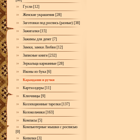
[86]
Гусли [12]
Женские украшения [28]
Заготовки под роспись (разные) [38]
Зажигалки [15]
Зажимы для денег [7]
Замки, замки Любви [12]
Записные книги [232]
Зеркальца карманные [28]
Иконы из бука [6]
Карандаши и ручки
Картхолдеры [11]
Ключницы [9]
Коллекционные тарелки [137]
Колокольчики [163]
Компасы [5]
Компьютерные мышки с росписью
[0]
Копилки [3]