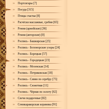
Портсигары [7]
Посуда [315]
Птицы счастья [8]
Расчёски массажные, гребни [65]
Ремни (армейские) [36]
Ремни (авторские) [0]
Роспись - Башкирская [25]
Роспись - Беломорские узоры [24]
Роспись - Борецкая [57]
Роспись - Городецкая [23]
Роспись - Мезенская [14]
Роспись - Петриковская [18]
Роспись - Синяя по серебру [75]
Роспись - Сюжетная [11]
Роспись - Чёрная по золоту [62]
Свечи подарочные [82]
Семикаракорская керамика [91]