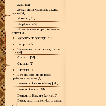
Лапти [12]
Ложки, вилки, черпаки из массива
дерева [34]
Магниты [529]
Матрёшки [579]
Миниатюрные фигурки, талисманы,
монеты [82]
Музыкальные сувениры [44]
Наперстки [63]
Обложки на Паспорт из натуральной
кожи [0]
Открытки [86]
Очечники [2]
Планинги [11]
Походные наборы столовых
приборов в чемодане [1]
Подковы на Счастье и Удачу [345]
Подносы Жостово [182]
Подносы из Нижнего Тагила [16]
Подсвечники и канделябры из латуни
[27]