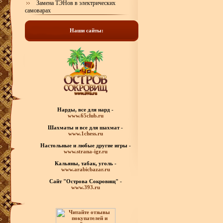
Замена ТЭНов в электрических
самоварах
Наши сайты:
Нарды, все для нард -
www.65club.ru
Шахматы
и все для шахмат -
www.1chess.ru
Настольные и любые
другие игры -
www.strana-igr.ru
Кальяны, табак, уголь -
www.arabicbazar.ru
Сайт "Острова Сокровищ" -
www.393.ru