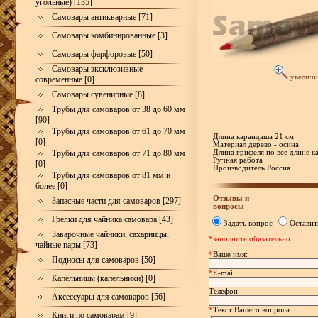
угольные) [135]
Самовары антикварные [71]
Самовары комбинированные [3]
Самовары фарфоровые [50]
Самовары эксклюзивные
увеличи
современные [0]
Самовары сувенирные [8]
Трубы для самоваров от 38 до 60 мм
[90]
Трубы для самоваров от 61 до 70 мм
Длина карандаша 21 см
[0]
Материал дерево - осина
Трубы для самоваров от 71 до 80 мм
Длина грифеля по все длине к
Ручная работа
[0]
Производитель Россия
Трубы для самоваров от 81 мм и
более [0]
Отзывы и
Запасные части для самоваров [297]
вопросы
Грелки для чайника самовара [43]
Задать вопрос
Оставит
Заварочные чайники, сахарницы,
*заполните обязательно
чайные пары [73]
*
Ваше имя:
Подносы для самоваров [50]
*
E-mail:
Капельницы (капельники) [0]
Телефон:
Аксессуары для самоваров [56]
*
Текст Вашего вопроса:
Книги по самоварам [9]