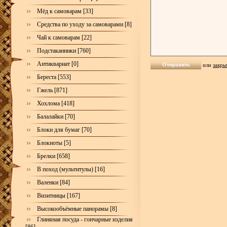
Мёд к самоварам [33]
Средства по уходу за самоварами [8]
Чай к самоварам [22]
Подстаканники [760]
Антиквариат [0]
или
закры
Береста [553]
Гжель [871]
Хохлома [418]
Балалайки [70]
Блоки для бумаг [70]
Блокноты [5]
Брелки [658]
В поход (мультитулы) [16]
Валенки [84]
Визитницы [167]
Высокообъёмные панорамы [8]
Глиняная посуда - гончарные изделия