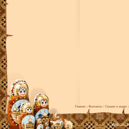
Главная
::
Контакты
::
Скидки и акции
:
(495) 21-21
zakaz@393